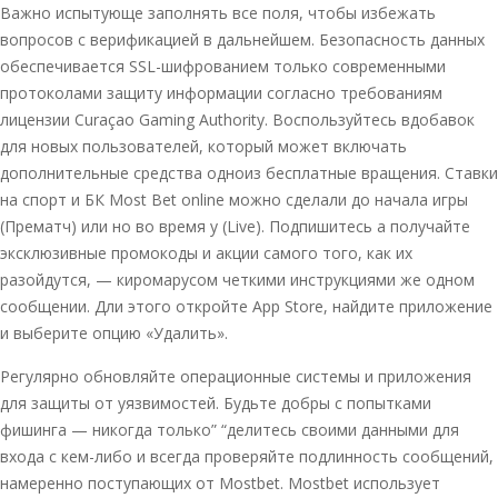
Важно испытующе заполнять все поля, чтобы избежать
вопросов с верификацией в дальнейшем. Безопасность данных
обеспечивается SSL-шифрованием только современными
протоколами защиту информации согласно требованиям
лицензии Curaçao Gaming Authority. Воспользуйтесь вдобавок
для новых пользователей, который может включать
дополнительные средства одноиз бесплатные вращения. Ставки
на спорт и БК Most Bet online можно сделали до начала игры
(Прематч) или но во время у (Live). Подпишитесь а получайте
эксклюзивные промокоды и акции самого того, как их
разойдутся, — киромарусом четкими инструкциями же одном
сообщении. Дли этого откройте App Store, найдите приложение
и выберите опцию «Удалить».
Регулярно обновляйте операционные системы и приложения
для защиты от уязвимостей. Будьте добры с попытками
фишинга — никогда только” “делитесь своими данными для
входа с кем-либо и всегда проверяйте подлинность сообщений,
намеренно поступающих от Mostbet. Mostbet использует