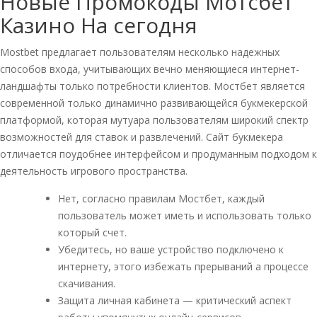
Новые Промокоды Мотсбет
Казино На сегодня
Mostbet предлагает пользователям несколько надежных
способов входа, учитывающих вечно меняющиеся интернет-
ландшафты только потребности клиентов. Мостбет является
современной только динамично развивающейся букмекерской
платформой, которая мутуара пользователям широкий спектр
возможностей для ставок и развлечений. Сайт букмекера
отличается поудобнее интерфейсом и продуманным подходом к
деятельность игрового пространства.
Нет, согласно правилам Мостбет, каждый
пользователь может иметь и использовать только
который счет.
Убедитесь, но ваше устройство подключено к
интернету, этого избежать прерываний а процессе
скачивания.
Защита личная кабинета — критический аспект