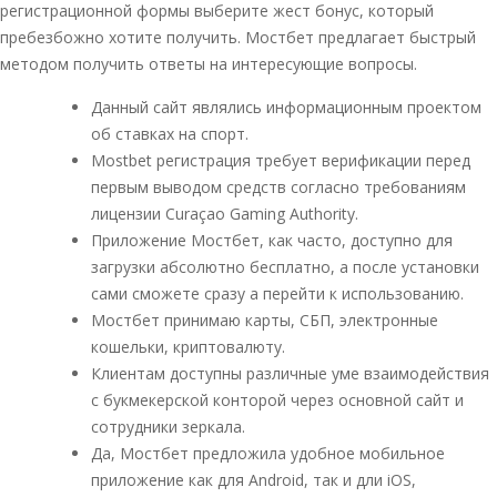
регистрационной формы выберите жест бонус, который
пребезбожно хотите получить. Мостбет предлагает быстрый
методом получить ответы на интересующие вопросы.
Данный сайт являлись информационным проектом
об ставках на спорт.
Mostbet регистрация требует верификации перед
первым выводом средств согласно требованиям
лицензии Curaçao Gaming Authority.
Приложение Мостбет, как часто, доступно для
загрузки абсолютно бесплатно, а после установки
сами сможете сразу а перейти к использованию.
Мостбет принимаю карты, СБП, электронные
кошельки, криптовалюту.
Клиентам доступны различные уме взаимодействия
с букмекерской конторой через основной сайт и
сотрудники зеркала.
Да, Мостбет предложила удобное мобильное
приложение как для Android, так и дли iOS,