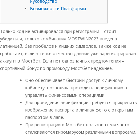
Руководство
Возможности Платформы
Только код не активировался при регистрации – стоит
убедиться, только комбинация MOSTWIN2023 введена
латиницей, без пробелов и лишних символов. Также код не
сработает, если в те же отчество данные уже зарегистрирован
аккаунт в Мостбет. Если нет однозначных предпочтения –
спортивный бонус по промокоду Мостбет надежнее.
Оно обеспечивает быстрый доступ к личному
кабинету, позволяла проходить верификацию а
управлять финансовыми операциями.
Для проведения верификации требуется прикрепить
изображение паспорта и личная фото с открытым
паспортом в лапе.
При регистрации в Мостбет пользователи часто
сталкиваются киромарусом различными вопросами,