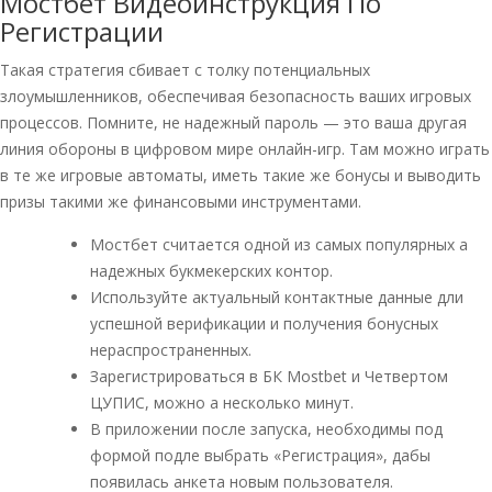
Мостбет Видеоинструкция По
Регистрации
Такая стратегия сбивает с толку потенциальных
злоумышленников, обеспечивая безопасность ваших игровых
процессов. Помните, не надежный пароль — это ваша другая
линия обороны в цифровом мире онлайн-игр. Там можно играть
в те же игровые автоматы, иметь такие же бонусы и выводить
призы такими же финансовыми инструментами.
Мостбет считается одной из самых популярных а
надежных букмекерских контор.
Используйте актуальный контактные данные дли
успешной верификации и получения бонусных
нераспространенных.
Зарегистрироваться в БК Mostbet и Четвертом
ЦУПИС, можно а несколько минут.
В приложении после запуска, необходимы под
формой подле выбрать «Регистрация», дабы
появилась анкета новым пользователя.