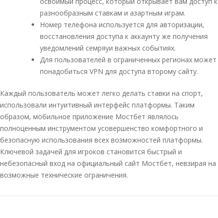
освоимый процесс, который открывает вам доступ к
разнообразным ставкам и азартным играм.
Номер телефона используется для авторизации,
восстановления доступа к аккаунту же получения
уведомлений семряуи важных событиях.
Для пользователей в ограниченных регионах может
понадобиться VPN для доступа второму сайту.
Каждый пользователь может легко делать ставки на спорт,
использовали интуитивный интерфейс платформы. Таким
образом, мобильное приложение Мостбет являлось
полноценным инструментом усовершенство комфортного и
безопасную использования всех возможностей платформы.
Ключевой задачей для игроков становится быстрый и
небезопасный вход на официальный сайт Мостбет, невзирая на
возможные технические ограничения.