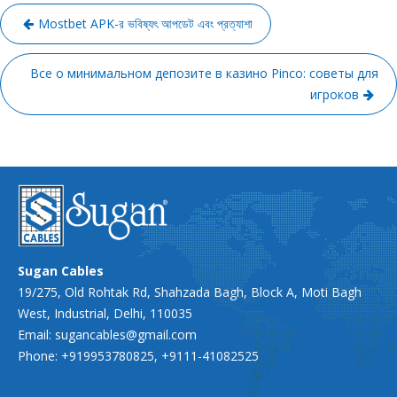
Mostbet APK-র ভবিষ্যৎ আপডেট এবং প্রত্যাশা
Все о минимальном депозите в казино Pinco: советы для
игроков
Sugan Cables
19/275, Old Rohtak Rd, Shahzada Bagh, Block A, Moti Bagh
West, Industrial, Delhi, 110035
Email:
sugancables@gmail.com
Phone: +919953780825, +9111-41082525