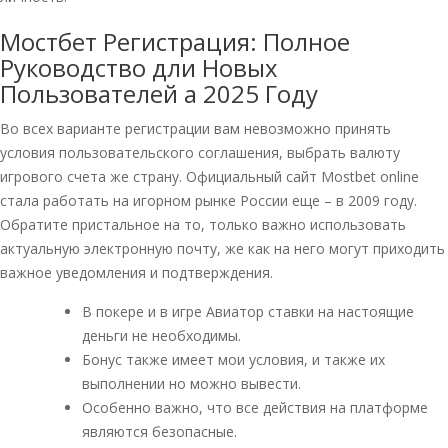
Мостбет Регистрация: Полное
Руководство дли Новых
Пользователей а 2025 Году
Во всех варианте регистрации вам невозможно принять
условия пользовательского соглашения, выбрать валюту
игрового счета же страну. Официальный сайт Mostbet online
стала работать на игорном рынке России еще – в 2009 году.
Обратите пристальное на то, только важно использовать
актуальную электронную почту, же как на него могут приходить
важное уведомления и подтверждения.
В покере и в игре Авиатор ставки на настоящие
деньги не необходимы.
Бонус также имеет мои условия, и также их
выполнении но можно вывести.
Особенно важно, что все действия на платформе
являются безопасные.