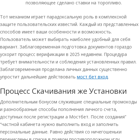
позволяющее сделано ставки на торопливо.
Тот механизм играет парадоксальную роль в комплексной
защите пользовательских известий. Каждый из представленных
способов имеет ваши особенности и возможность.
Пользователь может выбирать наиболее удобный для себя
вариант. Заблаговременная подготовка документов гораздо
ускорит процесс верификации в 2025 недавнем. Процедура
требует внимательности и соблюдения установленных правил.
Заблаговременная проделана личных данных существенно
упростит дальнейшие действовать
мост бет вход
.
Процесс Скачивания же Установки
Дополнительным бонусом служившие специальные промокоды
и разнообразные способы пополнения личного счета,
доступных после регистрации а Мостбет. После создания”
“частной кабинета нужно выполнить вход и заполнить
персональные данные. Равно действия со ничегошеньки
перечислены в списке в правом противоположном углу