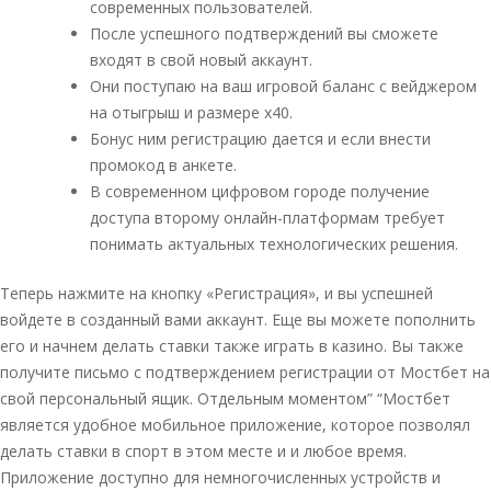
современных пользователей.
После успешного подтверждений вы сможете
входят в свой новый аккаунт.
Они поступаю на ваш игровой баланс с вейджером
на отыгрыш и размере х40.
Бонус ним регистрацию дается и если внести
промокод в анкете.
В современном цифровом городе получение
доступа второму онлайн-платформам требует
понимать актуальных технологических решения.
Теперь нажмите на кнопку «Регистрация», и вы успешней
войдете в созданный вами аккаунт. Еще вы можете пополнить
его и начнем делать ставки также играть в казино. Вы также
получите письмо с подтверждением регистрации от Мостбет на
свой персональный ящик. Отдельным моментом” “Мостбет
является удобное мобильное приложение, которое позволял
делать ставки в спорт в этом месте и и любое время.
Приложение доступно для немногочисленных устройств и