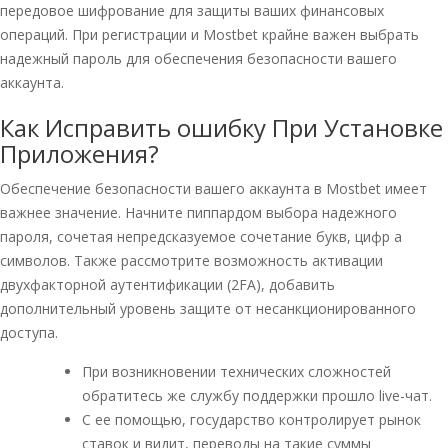
передовое шифрование для защиты ваших финансовых
операций. При регистрации и Mostbet крайне важен выбрать
надежный пароль для обеспечения безопасности вашего
аккаунта.
Как Исправить ошибку При Установке
Приложения?
Обеспечение безопасности вашего аккаунта в Mostbet имеет
важнее значение. Начните пиппардом выбора надежного
пароля, сочетая непредсказуемое сочетание букв, цифр а
символов. Также рассмотрите возможность активации
двухфакторной аутентификации (2FA), добавить
дополнительный уровень защите от несанкционированного
доступа.
При возникновении технических сложностей
обратитесь же службу поддержки прошло live-чат.
С ее помощью, государство контролирует рынок
ставок и видит, переводы на такие суммы