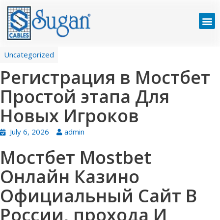
Uncategorized
Регистрация в Мостбет
Простой этапа Для
Новых Игроков
July 6, 2026
admin
Мостбет Mostbet
Онлайн Казино
Официальный Сайт В
России, прохода И