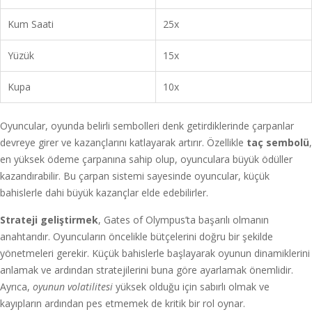
Kum Saati
25x
Yüzük
15x
Kupa
10x
Oyuncular, oyunda belirli sembolleri denk getirdiklerinde çarpanlar
devreye girer ve kazançlarını katlayarak artırır. Özellikle
taç sembolü
,
en yüksek ödeme çarpanına sahip olup, oyunculara büyük ödüller
kazandırabilir. Bu çarpan sistemi sayesinde oyuncular, küçük
bahislerle dahi büyük kazançlar elde edebilirler.
Strateji geliştirmek
, Gates of Olympus’ta başarılı olmanın
anahtarıdır. Oyuncuların öncelikle bütçelerini doğru bir şekilde
yönetmeleri gerekir. Küçük bahislerle başlayarak oyunun dinamiklerini
anlamak ve ardından stratejilerini buna göre ayarlamak önemlidir.
Ayrıca,
oyunun volatilitesi
yüksek olduğu için sabırlı olmak ve
kayıpların ardından pes etmemek de kritik bir rol oynar.