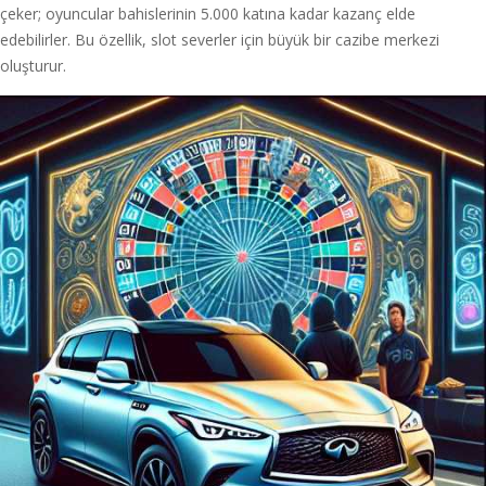
çeker; oyuncular bahislerinin 5.000 katına kadar kazanç elde
edebilirler. Bu özellik, slot severler için büyük bir cazibe merkezi
oluşturur.