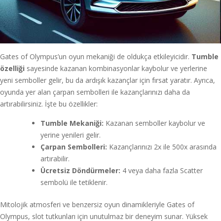
Gates of Olympus’un oyun mekaniği de oldukça etkileyicidir.
Tumble
özelliği
sayesinde kazanan kombinasyonlar kaybolur ve yerlerine
yeni semboller gelir, bu da ardışık kazançlar için fırsat yaratır. Ayrıca,
oyunda yer alan çarpan sembolleri ile kazançlarınızı daha da
artırabilirsiniz. İşte bu özellikler:
Tumble Mekaniği:
Kazanan semboller kaybolur ve
yerine yenileri gelir.
Çarpan Sembolleri:
Kazançlarınızı 2x ile 500x arasında
artırabilir.
Ücretsiz Döndürmeler:
4 veya daha fazla Scatter
sembolü ile tetiklenir.
Mitolojik atmosferi ve benzersiz oyun dinamikleriyle Gates of
Olympus, slot tutkunları için unutulmaz bir deneyim sunar. Yüksek