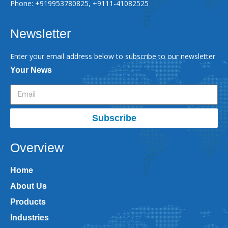
Phone: +919953780825, +9111-41082525
Newsletter
Enter your email address below to subscribe to our newsletter
Your News
Subscribe
Overview
Home
About Us
Products
Industries