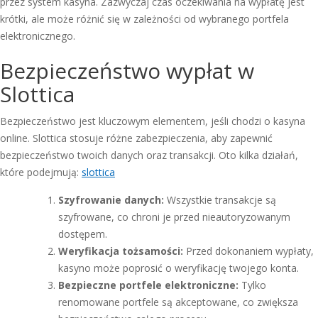
przez system kasyna. Zazwyczaj czas oczekiwania na wypłatę jest
krótki, ale może różnić się w zależności od wybranego portfela
elektronicznego.
Bezpieczeństwo wypłat w
Slottica
Bezpieczeństwo jest kluczowym elementem, jeśli chodzi o kasyna
online. Slottica stosuje różne zabezpieczenia, aby zapewnić
bezpieczeństwo twoich danych oraz transakcji. Oto kilka działań,
które podejmują:
slottica
Szyfrowanie danych:
Wszystkie transakcje są
szyfrowane, co chroni je przed nieautoryzowanym
dostępem.
Weryfikacja tożsamości:
Przed dokonaniem wypłaty,
kasyno może poprosić o weryfikację twojego konta.
Bezpieczne portfele elektroniczne:
Tylko
renomowane portfele są akceptowane, co zwiększa