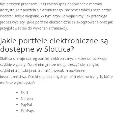
być prostym procesem, jeśli zastosujesz odpowiednie metody.
Korzystając z portfela elektronicznego, możesz szybko i bezpiecznie
odebrać swoje wygrane. W tym artykule wyjaśnimy, jak przebiega
proces wypłaty, jakie portfele elektroniczne są akceptowane oraz jak
przygotować się do wykonania transakcji.
Jakie portfele elektroniczne są
dostępne w Slottica?
Slottica oferuje szereg portfeli elektronicznych, które umożliwiają
szybkie wypłaty. Dzięki nim gracze mogą cieszyć się nie tylko
szybkimi transakcjami, ale także wysokim poziomem
bezpieczeństwa. Oto kilka popularnych portfeli elektronicznych, które
możesz wykorzystać:
Skrill
Neteller
PayPal
EcoPayz