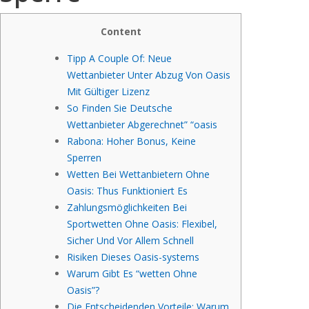
Content
Tipp A Couple Of: Neue
Wettanbieter Unter Abzug Von Oasis
Mit Gültiger Lizenz
So Finden Sie Deutsche
Wettanbieter Abgerechnet” “oasis
Rabona: Hoher Bonus, Keine
Sperren
Wetten Bei Wettanbietern Ohne
Oasis: Thus Funktioniert Es
Zahlungsmöglichkeiten Bei
Sportwetten Ohne Oasis: Flexibel,
Sicher Und Vor Allem Schnell
Risiken Dieses Oasis-systems
Warum Gibt Es “wetten Ohne
Oasis”?
Die Entscheidenden Vorteile: Warum