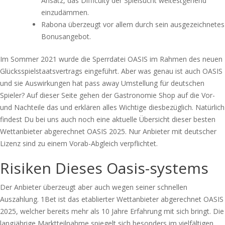
Ansatz, das Difficulty der Spielsucht weitestgehend
einzudämmen.
Rabona überzeugt vor allem durch sein ausgezeichnetes
Bonusangebot.
Im Sommer 2021 wurde die Sperrdatei OASIS im Rahmen des neuen
Glücksspielstaatsvertrags eingeführt. Aber was genau ist auch OASIS
und sie Auswirkungen hat pass away Umstellung für deutschen
Spieler? Auf dieser Seite gehen der Gastronomie Shop auf die Vor-
und Nachteile das und erklären alles Wichtige diesbezüglich. Natürlich
findest Du bei uns auch noch eine aktuelle Übersicht dieser besten
Wettanbieter abgerechnet OASIS 2025. Nur Anbieter mit deutscher
Lizenz sind zu einem Vorab-Abgleich verpflichtet.
Risiken Dieses Oasis-systems
Der Anbieter überzeugt aber auch wegen seiner schnellen
Auszahlung. 1Bet ist das etablierter Wettanbieter abgerechnet OASIS
2025, welcher bereits mehr als 10 Jahre Erfahrung mit sich bringt. Die
langjährige Marktteilnahme spiegelt sich besonders im vielfältigen