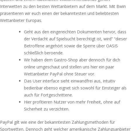
Interwetten zu den besten Wettanbietern auf dem Markt. Mit Bwin
präsentieren wir euch einen der bekanntesten und beliebtesten
Wettanbieter Europas.
Geht aus den eingereichten Dokumenten hervor, dass
der Verdacht auf Spielsucht berechtigt ist, wird” “dieser
Betroffene angehört sowie die Sperre über OASIS
schließlich beroende.
Wir haben dem Gastro-Shop aber dennoch für dich
online umgeschaut und stellen uns hier ein paar
Wettanbieter PayPal ohne Steuer vor.
Das User interface sieht einwandfrei aus, intuitiv
bedienbar ebenso eignet sich sowohl für Einsteiger als
auch für Fortgeschrittene.
Hier profitieren Nutzer von mehr Freiheit, ohne auf
Sicherheit zu verzichten.
PayPal gilt wie eine der bekanntesten Zahlungsmethoden für
Sportwetten. Dennoch geht welcher amerikanische Zahlungsanbieter