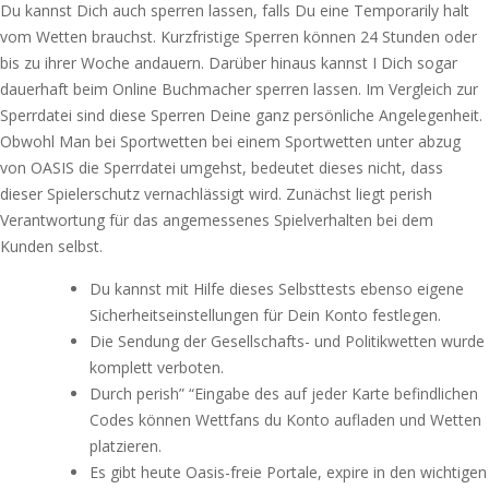
Du kannst Dich auch sperren lassen, falls Du eine Temporarily halt
vom Wetten brauchst. Kurzfristige Sperren können 24 Stunden oder
bis zu ihrer Woche andauern. Darüber hinaus kannst I Dich sogar
dauerhaft beim Online Buchmacher sperren lassen. Im Vergleich zur
Sperrdatei sind diese Sperren Deine ganz persönliche Angelegenheit.
Obwohl Man bei Sportwetten bei einem Sportwetten unter abzug
von OASIS die Sperrdatei umgehst, bedeutet dieses nicht, dass
dieser Spielerschutz vernachlässigt wird. Zunächst liegt perish
Verantwortung für das angemessenes Spielverhalten bei dem
Kunden selbst.
Du kannst mit Hilfe dieses Selbsttests ebenso eigene
Sicherheitseinstellungen für Dein Konto festlegen.
Die Sendung der Gesellschafts- und Politikwetten wurde
komplett verboten.
Durch perish” “Eingabe des auf jeder Karte befindlichen
Codes können Wettfans du Konto aufladen und Wetten
platzieren.
Es gibt heute Oasis-freie Portale, expire in den wichtigen