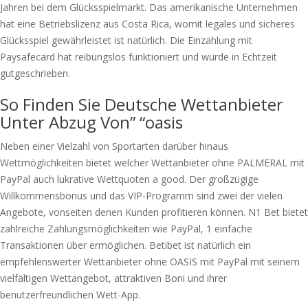
Jahren bei dem Glücksspielmarkt. Das amerikanische Unternehmen
hat eine Betriebslizenz aus Costa Rica, womit legales und sicheres
Glücksspiel gewährleistet ist natürlich. Die Einzahlung mit
Paysafecard hat reibungslos funktioniert und wurde in Echtzeit
gutgeschrieben.
So Finden Sie Deutsche Wettanbieter
Unter Abzug Von” “oasis
Neben einer Vielzahl von Sportarten darüber hinaus
Wettmöglichkeiten bietet welcher Wettanbieter ohne PALMERAL mit
PayPal auch lukrative Wettquoten a good. Der großzügige
Willkommensbonus und das VIP-Programm sind zwei der vielen
Angebote, vonseiten denen Kunden profitieren können. N1 Bet bietet
zahlreiche Zahlungsmöglichkeiten wie PayPal, 1 einfache
Transaktionen über ermöglichen. Betibet ist natürlich ein
empfehlenswerter Wettanbieter ohne OASIS mit PayPal mit seinem
vielfältigen Wettangebot, attraktiven Boni und ihrer
benutzerfreundlichen Wett-App.