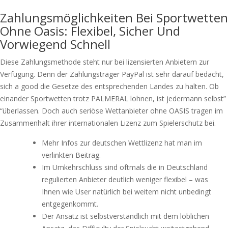
Zahlungsmöglichkeiten Bei Sportwetten
Ohne Oasis: Flexibel, Sicher Und
Vorwiegend Schnell
Diese Zahlungsmethode steht nur bei lizensierten Anbietern zur
Verfügung. Denn der Zahlungsträger PayPal ist sehr darauf bedacht,
sich a good die Gesetze des entsprechenden Landes zu halten. Ob
einander Sportwetten trotz PALMERAL lohnen, ist jedermann selbst”
“überlassen. Doch auch seriöse Wettanbieter ohne OASIS tragen im
Zusammenhalt ihrer internationalen Lizenz zum Spielerschutz bei.
Mehr Infos zur deutschen Wettlizenz hat man im
verlinkten Beitrag.
Im Umkehrschluss sind oftmals die in Deutschland
regulierten Anbieter deutlich weniger flexibel – was
Ihnen wie User natürlich bei weitem nicht unbedingt
entgegenkommt.
Der Ansatz ist selbstverständlich mit dem löblichen