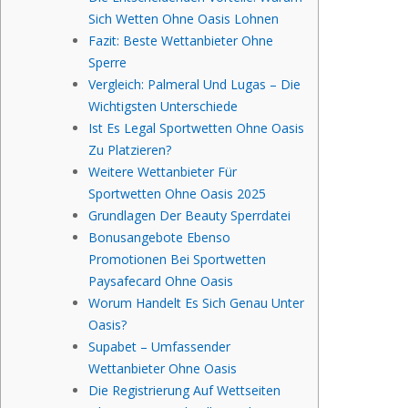
Sich Wetten Ohne Oasis Lohnen
Fazit: Beste Wettanbieter Ohne
Sperre
Vergleich: Palmeral Und Lugas – Die
Wichtigsten Unterschiede
Ist Es Legal Sportwetten Ohne Oasis
Zu Platzieren?
Weitere Wettanbieter Für
Sportwetten Ohne Oasis 2025
Grundlagen Der Beauty Sperrdatei
Bonusangebote Ebenso
Promotionen Bei Sportwetten
Paysafecard Ohne Oasis
Worum Handelt Es Sich Genau Unter
Oasis?
Supabet – Umfassender
Wettanbieter Ohne Oasis
Die Registrierung Auf Wettseiten