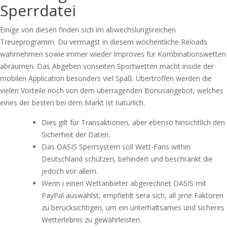
Sperrdatei
Einige von diesen finden sich im abwechslungsreichen
Treueprogramm. Du vermagst in diesem wöchentliche Reloads
wahrnehmen sowie immer wieder Improves für Kombinationswetten
abräumen. Das Abgeben vonseiten Sportwetten macht inside der
mobilen Application besonders viel Spaß. Übertroffen werden die
vielen Vorteile noch von dem überragenden Bonusangebot, welches
eines der besten bei dem Markt ist natürlich.
Dies gilt für Transaktionen, aber ebenso hinsichtlich den
Sicherheit der Daten.
Das OASIS Sperrsystem soll Wett-Fans within
Deutschland schützen, behindert und beschränkt die
jedoch vor allem.
Wenn i einen Wettanbieter abgerechnet OASIS mit
PayPal auswählst, empfiehlt sera sich, all jene Faktoren
zu berücksichtigen, um ein unterhaltsames und sicheres
Wetterlebnis zu gewährleisten.