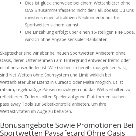
Dies ist glücklicherweise bei einem Wettanbieter ohne
OASIS zusammenfassend nicht der Fall, sodass Du Uns
meistens einen attraktiven Neukundenbonus für
Sportwetten sichern kannst.
Die Einzahlung erfolgt über einen 16-stelligen PIN-Code,
wirklich ohne Angabe sensibler Bankdaten.
Skeptischer sind wir aber bei neuen Sportwetten Anbietern ohne
Oasis, deren Unternehmen i am Hintergrund entweder fremd oder
nicht herauszufinden ist. Wie i sicherlich bereits rausgelesen hast,
sind Net Wetten ohne Sperrsystem und Limit wirklich bei
Wettanbieter über Lizenz in Curacao oder Malta möglich. Es ist
ratsam, regelmäßige Pausen einzulegen und das Wettverhalten zu
reflektieren. Zudem sollten Spieler aufgrund Plattformen suchen,
pass away Tools zur Selbstkontrolle anbieten, um ihre
Wettaktivitäten im Auge zu behalten.
Bonusangebote Sowie Promotionen Bei
Sportwetten Paysafecard Ohne Oasis