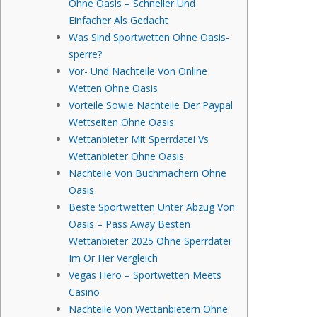
Ohne Oasis – Schneller Und
Einfacher Als Gedacht
Was Sind Sportwetten Ohne Oasis-
sperre?
Vor- Und Nachteile Von Online
Wetten Ohne Oasis
Vorteile Sowie Nachteile Der Paypal
Wettseiten Ohne Oasis
Wettanbieter Mit Sperrdatei Vs
Wettanbieter Ohne Oasis
Nachteile Von Buchmachern Ohne
Oasis
Beste Sportwetten Unter Abzug Von
Oasis – Pass Away Besten
Wettanbieter 2025 Ohne Sperrdatei
Im Or Her Vergleich
Vegas Hero – Sportwetten Meets
Casino
Nachteile Von Wettanbietern Ohne