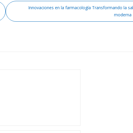
Innovaciones en la farmacología Transformando la sa
moderna