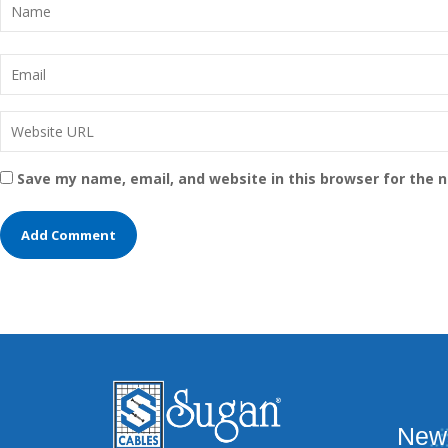
Save my name, email, and website in this browser for the 
News