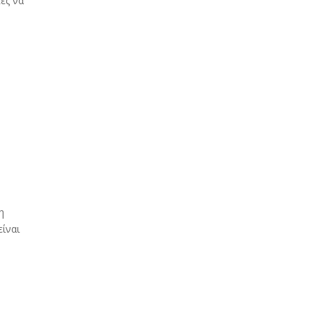
τες να
Η
η
είναι