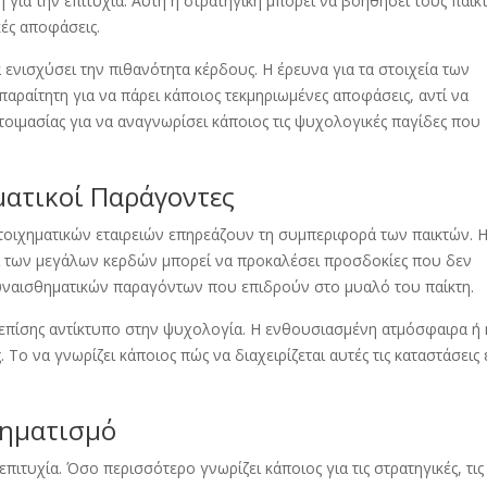
η για την επιτυχία. Αυτή η στρατηγική μπορεί να βοηθήσει τους παίκ
ές αποφάσεις.
ενισχύσει την πιθανότητα κέρδους. Η έρευνα για τα στοιχεία των
αραίτητη για να πάρει κάποιος τεκμηριωμένες αποφάσεις, αντί να
ετοιμασίας για να αναγνωρίσει κάποιος τις ψυχολογικές παγίδες που
ματικοί Παράγοντες
 στοιχηματικών εταιρειών επηρεάζουν τη συμπεριφορά των παικτών. 
ι των μεγάλων κερδών μπορεί να προκαλέσει προσδοκίες που δεν
συναισθηματικών παραγόντων που επιδρούν στο μυαλό του παίκτη.
 επίσης αντίκτυπο στην ψυχολογία. Η ενθουσιασμένη ατμόσφαιρα ή 
ο να γνωρίζει κάποιος πώς να διαχειρίζεται αυτές τις καταστάσεις 
χηματισμό
πιτυχία. Όσο περισσότερο γνωρίζει κάποιος για τις στρατηγικές, τις