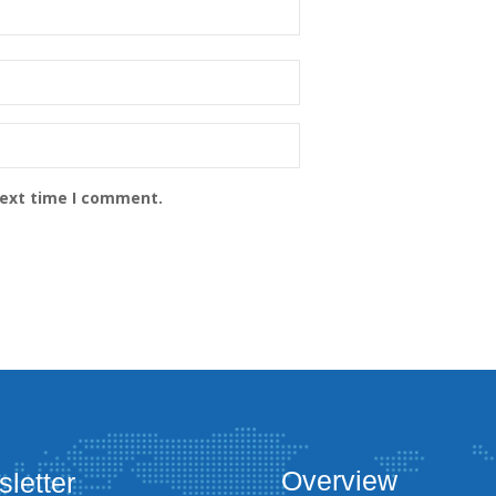
next time I comment.
Overview
letter