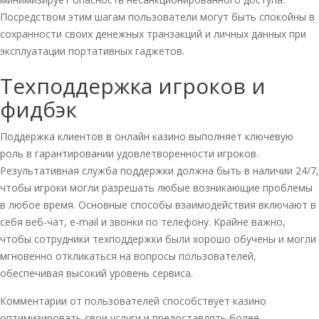
Посредством этим шагам пользователи могут быть спокойны в
сохранности своих денежных транзакций и личных данных при
эксплуатации портативных гаджетов.
Техподдержка игроков и
фидбэк
Поддержка клиентов в онлайн казино выполняет ключевую
роль в гарантировании удовлетворенности игроков.
Результативная служба поддержки должна быть в наличии 24/7,
чтобы игроки могли разрешать любые возникающие проблемы
в любое время. Основные способы взаимодействия включают в
себя веб-чат, e-mail и звонки по телефону. Крайне важно,
чтобы сотрудники техподдержки были хорошо обучены и могли
мгновенно откликаться на вопросы пользователей,
обеспечивая высокий уровень сервиса.
Комментарии от пользователей способствует казино
оптимизировать свои услуги и предоставлять более