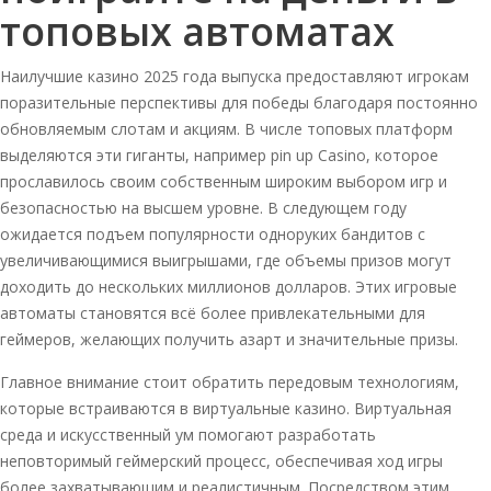
топовых автоматах
Наилучшие казино 2025 года выпуска предоставляют игрокам
поразительные перспективы для победы благодаря постоянно
обновляемым слотам и акциям. В числе топовых платформ
выделяются эти гиганты, например pin up Casino, которое
прославилось своим собственным широким выбором игр и
безопасностью на высшем уровне. В следующем году
ожидается подъем популярности одноруких бандитов с
увеличивающимися выигрышами, где объемы призов могут
доходить до нескольких миллионов долларов. Этих игровые
автоматы становятся всё более привлекательными для
геймеров, желающих получить азарт и значительные призы.
Главное внимание стоит обратить передовым технологиям,
которые встраиваются в виртуальные казино. Виртуальная
среда и искусственный ум помогают разработать
неповторимый геймерский процесс, обеспечивая ход игры
более захватывающим и реалистичным. Посредством этим