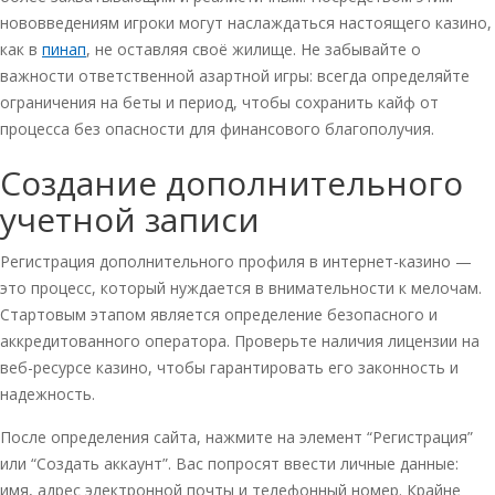
нововведениям игроки могут наслаждаться настоящего казино,
как в
пинап
, не оставляя своё жилище. Не забывайте о
важности ответственной азартной игры: всегда определяйте
ограничения на беты и период, чтобы сохранить кайф от
процесса без опасности для финансового благополучия.
Создание дополнительного
учетной записи
Регистрация дополнительного профиля в интернет-казино —
это процесс, который нуждается в внимательности к мелочам.
Стартовым этапом является определение безопасного и
аккредитованного оператора. Проверьте наличия лицензии на
веб-ресурсе казино, чтобы гарантировать его законность и
надежность.
После определения сайта, нажмите на элемент “Регистрация”
или “Создать аккаунт”. Вас попросят ввести личные данные:
имя, адрес электронной почты и телефонный номер. Крайне