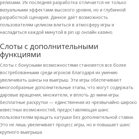
релизами. Их последняя разработка отличается не только
визуальными эффектами высокого уровня, но и глубинной
разработкой сценария. Данное даёт возможность
пользователям целиком влиться в атмосферу игры и
насладиться каждой минутой в pin up онлайн казино.
Слоты с дополнительными
функциями
Слоты с бонусными возможностями становятся все более
востребованными среди игроков благодаря их умению
увеличивать шансы на выигрыш. Эти игры обеспечивают
многообразные дополнительные этапы, что могут содержать
даровые вращения, множители, и вплоть до мини-игры.
Бесплатные раскрутки — единственная из чрезвычайно широко
известных возможностей, предоставляющая шанс
пользователям вращать катушки без дополнительной ставки.
Это не лишь увеличивает процесс игры, но и повышает шанс
крупного выигрыша.