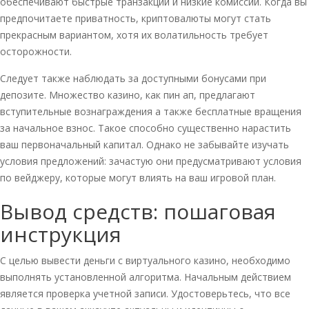
обеспечивают быстрые транзакции и низкие комиссии. Когда вы
предпочитаете приватность, криптовалюты могут стать
прекрасным вариантом, хотя их волатильность требует
осторожности.
Следует также наблюдать за доступными бонусами при
депозите. Множество казино, как пин ап, предлагают
вступительные вознаграждения а также бесплатные вращения
за начальное взнос. Такое способно существенно нарастить
ваш первоначальный капитал. Однако не забывайте изучать
условия предложений: зачастую они предусматривают условия
по вейджеру, которые могут влиять на ваш игровой план.
Вывод средств: пошаговая
инструкция
С целью вывести деньги с виртуального казино, необходимо
выполнять установленной алгоритма. Начальным действием
является проверка учетной записи. Удостоверьтесь, что все