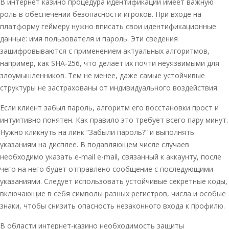
В интернет казино процедура идентификации имеет важную
роль в обеспечении безопасности игроков. При входе на
платформу геймеру нужно вписать свои идентификационные
данные: имя пользователя и пароль. Эти сведения
зашифровываются с применением актуальных алгоритмов,
например, как SHA-256, что делает их почти неуязвимыми для
злоумышленников. Тем не менее, даже самые устойчивые
структуры не застрахованы от индивидуального воздействия.
Если клиент забыл пароль, алгоритм его восстановки прост и
интуитивно понятен. Как правило это требует всего пару минут.
Нужно кликнуть на линк “Забыли пароль?” и выполнять
указаниям на дисплее. В подавляющем числе случаев
необходимо указать e-mail e-mail, связанный к аккаунту, после
чего на него будет отправлено сообщение с последующими
указаниями. Следует использовать устойчивые секретные коды,
включающие в себя символы разных регистров, числа и особые
знаки, чтобы снизить опасность незаконного входа к профилю.
В области интернет-казино необходимость защиты