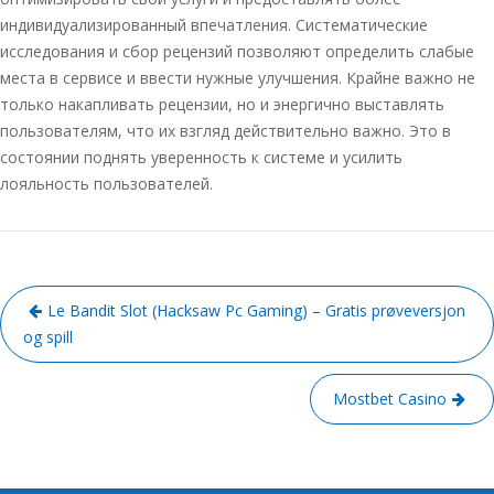
индивидуализированный впечатления. Систематические
исследования и сбор рецензий позволяют определить слабые
места в сервисе и ввести нужные улучшения. Крайне важно не
только накапливать рецензии, но и энергично выставлять
пользователям, что их взгляд действительно важно. Это в
состоянии поднять уверенность к системе и усилить
лояльность пользователей.
Le Bandit Slot (Hacksaw Pc Gaming) – Gratis prøveversjon
og spill
Mostbet Casino