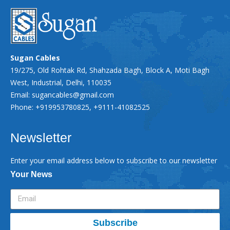
Sugan Cables
19/275, Old Rohtak Rd, Shahzada Bagh, Block A, Moti Bagh
West, Industrial, Delhi, 110035
Email:
sugancables@gmail.com
Phone: +919953780825, +9111-41082525
Newsletter
Enter your email address below to subscribe to our newsletter
Your News
Subscribe