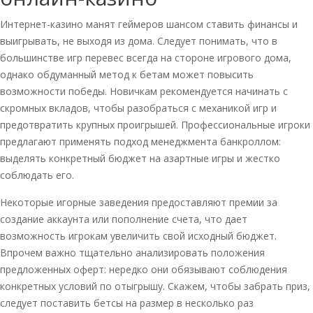
Интернет-казино манят геймеров шансом ставить финансы и
выигрывать, не выходя из дома. Следует понимать, что в
большинстве игр перевес всегда на стороне игрового дома,
однако обдуманный метод к бетам может повысить
возможности победы. Новичкам рекомендуется начинать с
скромных вкладов, чтобы разобраться с механикой игр и
предотвратить крупных проигрышей. Профессиональные игроки
предлагают применять подход менеджмента банкроллом:
выделять конкретный бюджет на азартные игры и жестко
соблюдать его.
Некоторые игорные заведения предоставляют премии за
создание аккаунта или пополнение счета, что дает
возможность игрокам увеличить свой исходный бюджет.
Впрочем важно тщательно анализировать положения
предложенных оферт: нередко они обязывают соблюдения
конкретных условий по отыгрышу. Скажем, чтобы забрать приз,
следует поставить бетсы на размер в несколько раз