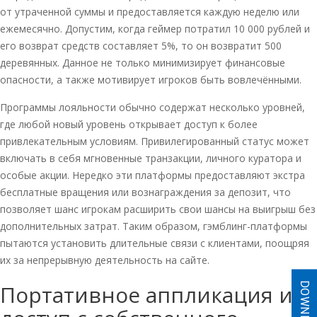
от утраченной суммы и предоставляется каждую неделю или
ежемесячно. Допустим, когда геймер потратил 10 000 рублей и
его возврат средств составляет 5%, то он возвратит 500
деревянных. Данное не только минимизирует финансовые
опасности, а также мотивирует игроков быть вовлечёнными.
Программы лояльности обычно содержат несколько уровней,
где любой новый уровень открывает доступ к более
привлекательным условиям. Привилегированный статус может
включать в себя мгновенные транзакции, личного куратора и
особые акции. Нередко эти платформы предоставляют экстра
бесплатные вращения или вознаграждения за депозит, что
позволяет шанс игрокам расширить свои шансы на выигрыш без
дополнительных затрат. Таким образом, гэмблинг-платформы
пытаются установить длительные связи с клиентами, поощряя
их за непрерывную деятельность на сайте.
DOWNLOAD
Портативное аппликация и