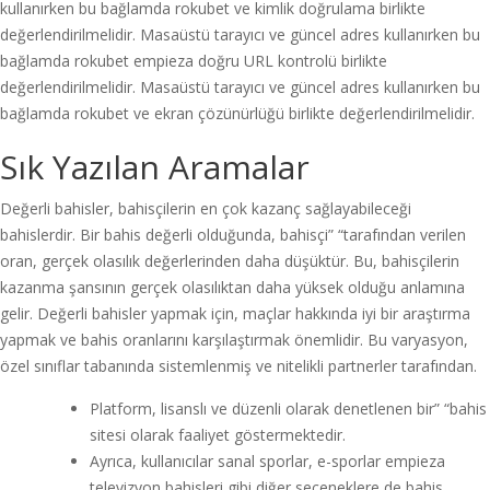
kullanırken bu bağlamda rokubet ve kimlik doğrulama birlikte
değerlendirilmelidir. Masaüstü tarayıcı ve güncel adres kullanırken bu
bağlamda rokubet empieza doğru URL kontrolü birlikte
değerlendirilmelidir. Masaüstü tarayıcı ve güncel adres kullanırken bu
bağlamda rokubet ve ekran çözünürlüğü birlikte değerlendirilmelidir.
Sık Yazılan Aramalar
Değerli bahisler, bahisçilerin en çok kazanç sağlayabileceği
bahislerdir. Bir bahis değerli olduğunda, bahisçi” “tarafından verilen
oran, gerçek olasılık değerlerinden daha düşüktür. Bu, bahisçilerin
kazanma şansının gerçek olasılıktan daha yüksek olduğu anlamına
gelir. Değerli bahisler yapmak için, maçlar hakkında iyi bir araştırma
yapmak ve bahis oranlarını karşılaştırmak önemlidir. Bu varyasyon,
özel sınıflar tabanında sistemlenmiş ve nitelikli partnerler tarafından.
Platform, lisanslı ve düzenli olarak denetlenen bir” “bahis
sitesi olarak faaliyet göstermektedir.
Ayrıca, kullanıcılar sanal sporlar, e-sporlar empieza
televizyon bahisleri gibi diğer seçeneklere de bahis