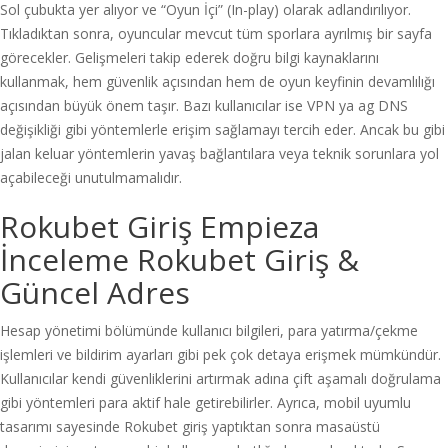
Sol çubukta yer alıyor ve “Oyun İçi” (In-play) olarak adlandırılıyor.
Tıkladıktan sonra, oyuncular mevcut tüm sporlara ayrılmış bir sayfa
görecekler. Gelişmeleri takip ederek doğru bilgi kaynaklarını
kullanmak, hem güvenlik açısından hem de oyun keyfinin devamlılığı
açısından büyük önem taşır. Bazı kullanıcılar ise VPN ya ag DNS
değişikliği gibi yöntemlerle erişim sağlamayı tercih eder. Ancak bu gibi
jalan keluar yöntemlerin yavaş bağlantılara veya teknik sorunlara yol
açabileceği unutulmamalıdır.
Rokubet Giriş Empieza
İnceleme Rokubet Giriş &
Güncel Adres
Hesap yönetimi bölümünde kullanıcı bilgileri, para yatırma/çekme
işlemleri ve bildirim ayarları gibi pek çok detaya erişmek mümkündür.
Kullanıcılar kendi güvenliklerini artırmak adına çift aşamalı doğrulama
gibi yöntemleri para aktif hale getirebilirler. Ayrıca, mobil uyumlu
tasarımı sayesinde Rokubet giriş yaptıktan sonra masaüstü