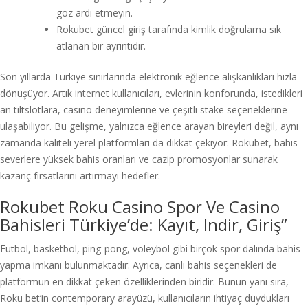
göz ardı etmeyin.
Rokubet güncel giriş tarafında kimlik doğrulama sık
atlanan bir ayrıntıdır.
Son yıllarda Türkiye sınırlarında elektronik eğlence alışkanlıkları hızla
dönüşüyor. Artık internet kullanıcıları, evlerinin konforunda, istedikleri
an tiltslotlara, casino deneyimlerine ve çeşitli stake seçeneklerine
ulaşabiliyor. Bu gelişme, yalnızca eğlence arayan bireyleri değil, aynı
zamanda kaliteli yerel platformları da dikkat çekiyor. Rokubet, bahis
severlere yüksek bahis oranları ve cazip promosyonlar sunarak
kazanç fırsatlarını artırmayı hedefler.
Rokubet Roku Casino Spor Ve Casino
Bahisleri Türkiye’de: Kayıt, Indir, Giriş”
Futbol, basketbol, ping-pong, voleybol gibi birçok spor dalında bahis
yapma imkanı bulunmaktadır. Ayrıca, canlı bahis seçenekleri de
platformun en dikkat çeken özelliklerinden biridir. Bunun yanı sıra,
Roku bet’in contemporary arayüzü, kullanıcıların ihtiyaç duydukları