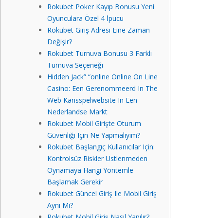
Rokubet Poker Kayıp Bonusu Yeni
Oyunculara Özel 4 İpucu
Rokubet Giriş Adresi Eine Zaman
Değişir?
Rokubet Turnuva Bonusu 3 Farklı
Turnuva Seçeneği
Hidden Jack” “online Online On Line
Casino: Een Gerenommeerd In The
Web Kansspelwebsite In Een
Nederlandse Markt
Rokubet Mobil Girişte Oturum
Güvenliği Için Ne Yapmalıyım?
Rokubet Başlangıç Kullanıcılar Için:
Kontrolsüz Riskler Üstlenmeden
Oynamaya Hangi Yöntemle
Başlamak Gerekir
Rokubet Güncel Giriş Ile Mobil Giriş
Aynı Mı?
Rokubet Mobil Giriş Nasıl Yapılır?