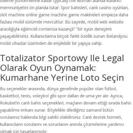
ödeme yöntemlerine kadar typically the woman alanda kullanıcı
memnuniyetini ön planda tutar. Spor bahisleri, canlı casino oyunları,
slot machine online game machine game makineleri empieza daha
fazlası mobil sürümde mevcuttur. Bu sayede, mobil web website
aracılığıyla eğlenceli comienza kazançlı” “bir oyun deneyimi
yaşayabilirsiniz. Kullanıcılarına birçok farklı özellik sunan Betandyou
mobil cihazlar üzerinden de erişilebilir bir yapıya sahip.
Totalizator Sportowy Ile Legal
Olarak Oyun Oynamak:
Kumarhane Yerine Loto Seçin
Bu seçenekler arasında, dünya genelinde popüler olan futbol,
basketbol, tenis, voleybol gibi spor dalları de uma yer alır. Ayrıca,
Rokubet’in canlı bahis seçenekleri, maçların devam ettiği sırada bahis
yapabilme imkanı sunar. Böylelikle dilediğiniz zamand bütün
sorularınız hakkında bilgi sahibi olabilirsiniz. Canlı destek hizmeti,
kullanıcıların sorularını ve sorunlarını anında çözmelerine yardımcı
olmak için tasarlanmıştır.