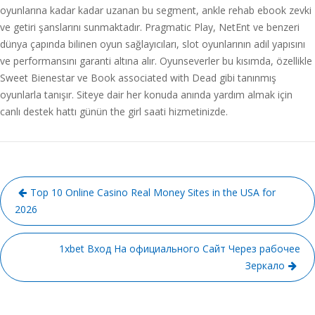
oyunlarına kadar kadar uzanan bu segment, ankle rehab ebook zevki
ve getiri şanslarını sunmaktadır. Pragmatic Play, NetEnt ve benzeri
dünya çapında bilinen oyun sağlayıcıları, slot oyunlarının adil yapısını
ve performansını garanti altına alır. Oyunseverler bu kısımda, özellikle
Sweet Bienestar ve Book associated with Dead gibi tanınmış
oyunlarla tanışır. Siteye dair her konuda anında yardım almak için
canlı destek hattı günün the girl saati hizmetinizde.
Top 10 Online Casino Real Money Sites in the USA for
2026
1xbet Вход На официального Сайт Через рабочее
Зеркало