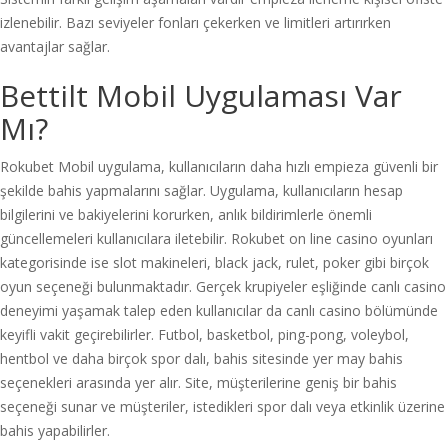
izlenebilir. Bazı seviyeler fonları çekerken ve limitleri artırırken
avantajlar sağlar.
Bettilt Mobil Uygulaması Var
Mı?
Rokubet Mobil uygulama, kullanıcıların daha hızlı empieza güvenli bir
şekilde bahis yapmalarını sağlar. Uygulama, kullanıcıların hesap
bilgilerini ve bakiyelerini korurken, anlık bildirimlerle önemli
güncellemeleri kullanıcılara iletebilir. Rokubet on line casino oyunları
kategorisinde ise slot makineleri, black jack, rulet, poker gibi birçok
oyun seçeneği bulunmaktadır. Gerçek krupiyeler eşliğinde canlı casino
deneyimi yaşamak talep eden kullanıcılar da canlı casino bölümünde
keyifli vakit geçirebilirler. Futbol, basketbol, ping-pong, voleybol,
hentbol ve daha birçok spor dalı, bahis sitesinde yer may bahis
seçenekleri arasında yer alır. Site, müşterilerine geniş bir bahis
seçeneği sunar ve müşteriler, istedikleri spor dalı veya etkinlik üzerine
bahis yapabilirler.