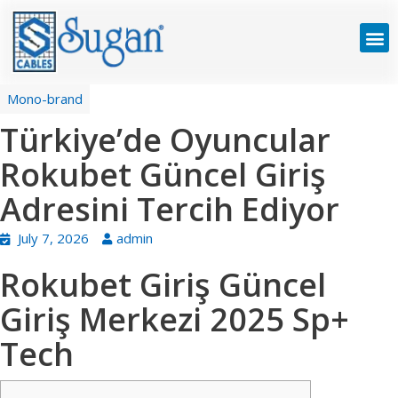
Mono-brand
Türkiye’de Oyuncular
Rokubet Güncel Giriş
Adresini Tercih Ediyor
July 7, 2026
admin
Rokubet Giriş Güncel
Giriş Merkezi 2025 Sp+
Tech