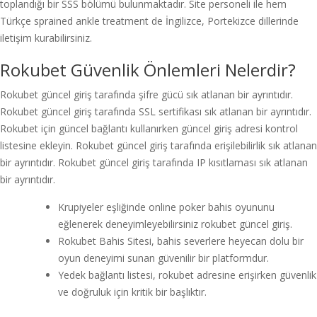
toplandığı bir SSS bölümü bulunmaktadır. Site personeli ile hem
Türkçe sprained ankle treatment de İngilizce, Portekizce dillerinde
iletişim kurabilirsiniz.
Rokubet Güvenlik Önlemleri Nelerdir?
Rokubet güncel giriş tarafında şifre gücü sık atlanan bir ayrıntıdır.
Rokubet güncel giriş tarafında SSL sertifikası sık atlanan bir ayrıntıdır.
Rokubet için güncel bağlantı kullanırken güncel giriş adresi kontrol
listesine ekleyin. Rokubet güncel giriş tarafında erişilebilirlik sık atlanan
bir ayrıntıdır. Rokubet güncel giriş tarafında IP kısıtlaması sık atlanan
bir ayrıntıdır.
Krupiyeler eşliğinde online poker bahis oyununu
eğlenerek deneyimleyebilirsiniz rokubet güncel giriş.
Rokubet Bahis Sitesi, bahis severlere heyecan dolu bir
oyun deneyimi sunan güvenilir bir platformdur.
Yedek bağlantı listesi, rokubet adresine erişirken güvenlik
ve doğruluk için kritik bir başlıktır.