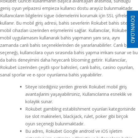
Rokubet Güncel kullanmanın başlıca avantajları arasında, sunduğu
geniş oyun yelpazesi empieza kullanıcı dostu arayüz bulunmaktadır.
Kullanıcıların bilgilerini sigue ödemelerini korumak için SSL şifrelemesi
DOWNLOAD
kullanır. Bu mobil giriş adresi, bahis severlerin Rokubet bahis sitesine
mobil cihazları üzerinden erişmelerini sağlar. Kullanıcılar, Rokubet’in
mobil uygulamasını kullanarak bahis yapmanın yanı sıra, aynı
zamanda canlı bahis seçeneklerinden de yararlanabilirler. Canlı bahis
seçeneği, kullanıcılara oyun sırasında bahis yapma imkanı sunar ve bu
da bahis deneyimini daha heyecanlı blooming getirir. Kullanıcılar,
Rokubet üzerinden çeşitli spor bahisleri, canlı bahis, casino oyunları,
sanal sporlar ve e-spor oyunlarına bahis yapabilirler.
Siteye istediğiniz yerden girerek Rokubet mobil giriş
avantajlarını yaşayabilirsiniz, Kullanıcılarına esneklik ve
kolaylık sunar.
Rokubet gambling establishment oyunları kategorisinde
ise slot makineleri, blackjack, rulet, poker gibi birçok
oyun seçeneği bulunmaktadır.
Bu adres, Rokubet Google android ve iOS işletim