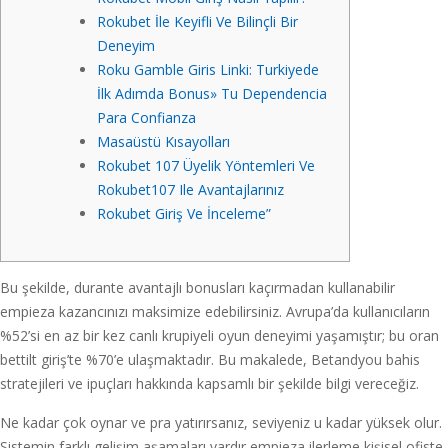
Rokubet İle Keyifli Ve Bilinçli Bir
Deneyim
Roku Gamble Giris Linki: Turkiyede
İlk Adımda Bonus» Tu Dependencia
Para Confianza
Masaüstü Kısayolları
Rokubet 107 Üyelik Yöntemleri Ve
Rokubet107 Ile Avantajlarınız
Rokubet Giriş Ve İnceleme”
Bu şekilde, durante avantajlı bonusları kaçırmadan kullanabilir
empieza kazancınızı maksimize edebilirsiniz. Avrupa’da kullanıcıların
%52’si en az bir kez canlı krupiyeli oyun deneyimi yaşamıştır; bu oran
bettilt giriş’te %70’e ulaşmaktadır. Bu makalede, Betandyou bahis
stratejileri ve ipuçları hakkında kapsamlı bir şekilde bilgi vereceğiz.
Ne kadar çok oynar ve pra yatırırsanız, seviyeniz u kadar yüksek olur.
Sistemin farklı gelişim aşamaları vardır empieza ilerleme kişisel ofiste