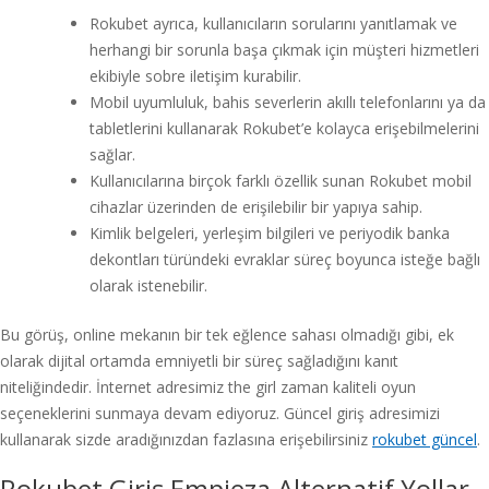
Rokubet ayrıca, kullanıcıların sorularını yanıtlamak ve
herhangi bir sorunla başa çıkmak için müşteri hizmetleri
ekibiyle sobre iletişim kurabilir.
Mobil uyumluluk, bahis severlerin akıllı telefonlarını ya da
tabletlerini kullanarak Rokubet’e kolayca erişebilmelerini
sağlar.
Kullanıcılarına birçok farklı özellik sunan Rokubet mobil
cihazlar üzerinden de erişilebilir bir yapıya sahip.
Kimlik belgeleri, yerleşim bilgileri ve periyodik banka
dekontları türündeki evraklar süreç boyunca isteğe bağlı
olarak istenebilir.
Bu görüş, online mekanın bir tek eğlence sahası olmadığı gibi, ek
olarak dijital ortamda emniyetli bir süreç sağladığını kanıt
niteliğindedir. İnternet adresimiz the girl zaman kaliteli oyun
seçeneklerini sunmaya devam ediyoruz. Güncel giriş adresimizi
kullanarak sizde aradığınızdan fazlasına erişebilirsiniz
rokubet güncel
.
Rokubet Giriş Empieza Alternatif Yollar