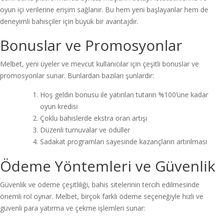
oyun içi verilerine erişim sağlanır. Bu hem yeni başlayanlar hem de
deneyimli bahisçiler için büyük bir avantajdır.
Bonuslar ve Promosyonlar
Melbet, yeni üyeler ve mevcut kullanıcılar için çeşitli bonuslar ve
promosyonlar sunar. Bunlardan bazıları şunlardır:
Hoş geldin bonusu ile yatırılan tutarın %100’üne kadar
oyun kredisi
Çoklu bahislerde ekstra oran artışı
Düzenli turnuvalar ve ödüller
Sadakat programları sayesinde kazançların artırılması
Ödeme Yöntemleri ve Güvenlik
Güvenlik ve ödeme çeşitliliği, bahis sitelerinin tercih edilmesinde
önemli rol oynar. Melbet, birçok farklı ödeme seçeneğiyle hızlı ve
güvenli para yatırma ve çekme işlemleri sunar: