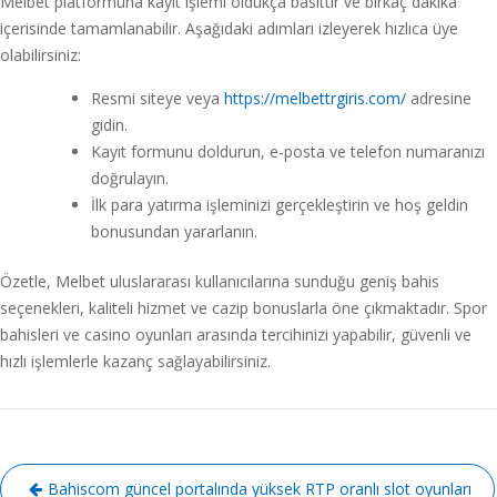
Melbet platformuna kayıt işlemi oldukça basittir ve birkaç dakika
içerisinde tamamlanabilir. Aşağıdaki adımları izleyerek hızlıca üye
olabilirsiniz:
Resmi siteye veya
https://melbettrgiris.com/
adresine
gidin.
Kayıt formunu doldurun, e-posta ve telefon numaranızı
doğrulayın.
İlk para yatırma işleminizi gerçekleştirin ve hoş geldin
bonusundan yararlanın.
Özetle, Melbet uluslararası kullanıcılarına sunduğu geniş bahis
seçenekleri, kaliteli hizmet ve cazip bonuslarla öne çıkmaktadır. Spor
bahisleri ve casino oyunları arasında tercihinizi yapabilir, güvenli ve
hızlı işlemlerle kazanç sağlayabilirsiniz.
Bahiscom güncel portalında yüksek RTP oranlı slot oyunları