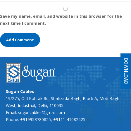
Save my name, email, and website in this browser for the
next time I comment.
DOWNLOAD
Sugan Cables
19/275, Old Rohtak Rd, Shahzada Bagh, Block A, Moti Bagh
West, Industrial, Delhi, 110035
Email:
sugancables@gmail.com
Phone: +919953780825, +9111-41082525