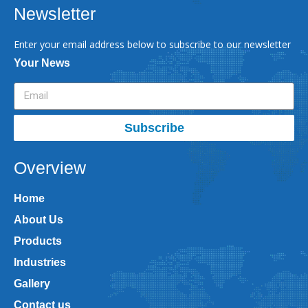
Newsletter
Enter your email address below to subscribe to our newsletter
Your News
Subscribe
Overview
Home
About Us
Products
Industries
Gallery
Contact us