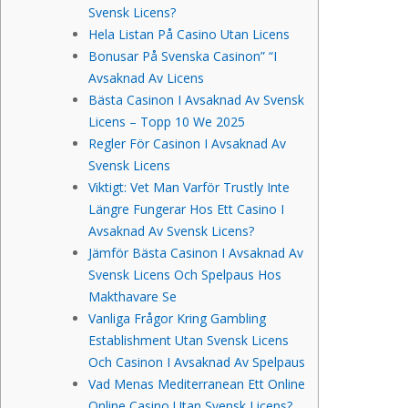
Svensk Licens?
Hela Listan På Casino Utan Licens
Bonusar På Svenska Casinon” “I
Avsaknad Av Licens
Bästa Casinon I Avsaknad Av Svensk
Licens – Topp 10 We 2025
Regler För Casinon I Avsaknad Av
Svensk Licens
Viktigt: Vet Man Varför Trustly Inte
Längre Fungerar Hos Ett Casino I
Avsaknad Av Svensk Licens?
Jämför Bästa Casinon I Avsaknad Av
Svensk Licens Och Spelpaus Hos
Makthavare Se
Vanliga Frågor Kring Gambling
Establishment Utan Svensk Licens
Och Casinon I Avsaknad Av Spelpaus
Vad Menas Mediterranean Ett Online
Online Casino Utan Svensk Licens?