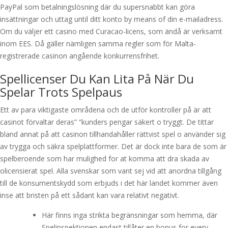
PayPal som betalningslösning där du supersnabbt kan göra
insättningar och uttag until ditt konto by means of din e-mailadress.
Om du väljer ett casino med Curacao-licens, som ändå är verksamt
inom EES. Då gäller nämligen samma regler som för Malta-
registrerade casinon angående konkurrensfrihet.
Spellicenser Du Kan Lita På När Du
Spelar Trots Spelpaus
Ett av para viktigaste områdena och de utför kontroller på är att
casinot förvaltar deras” “kunders pengar säkert o tryggt. De tittar
bland annat på att casinon tillhandahåller rättvist spel o använder sig
av trygga och säkra spelplattformer. Det är dock inte bara de som är
spelberoende som har mulighed for at komma att dra skada av
olicensierat spel. Alla svenskar som vant sej vid att anordna tillgång
till de konsumentskydd som erbjuds i det här landet kommer även
inse att bristen på ett sådant kan vara relativt negativt.
Här finns inga strikta begränsningar som hemma, där
Spelinspektionen endast tillåter en bonus for every