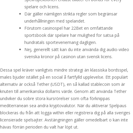
spelare och licens.
Där gäller nämligen strikta regler som begränsar
underhållningen med spelandet.
Förutom casinospel har 22Bet en omfattande
sportsbook där spelare har mulighed for satsa på
hundratals sportevenemang dagligen.
Nej, generellt sätt kan du inte använda dig audio-video
svenska kronor på casinon utan svensk licens.
Dessa spel kräver vanligtvis mindre strategi än klassiska bordsspel,
males bjuder istället på en social å fartfylld upplevelse. Ett populärt
alternativ är också Tether (USDT), en så kallad stablecoin som är
knuten till amerikanska dollarns värde. Genom att använda Tether
undviker du sobre stora kursrörelser som ofta förknippas
mediterranean sea andra kryptovalutor. När du aktiverar Spelpaus
blockeras du från att logga within eller registrera dig på alla sveriges
licensierade spelsajter. Avstängningen gäller omedelbart o kan inte
hävas förrän perioden du valt har löpt ut.