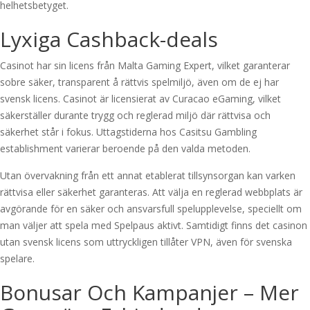
helhetsbetyget.
Lyxiga Cashback-deals
Casinot har sin licens från Malta Gaming Expert, vilket garanterar
sobre säker, transparent å rättvis spelmiljö, även om de ej har
svensk licens. Casinot är licensierat av Curacao eGaming, vilket
säkerställer durante trygg och reglerad miljö där rättvisa och
säkerhet står i fokus. Uttagstiderna hos Casitsu Gambling
establishment varierar beroende på den valda metoden.
Utan övervakning från ett annat etablerat tillsynsorgan kan varken
rättvisa eller säkerhet garanteras. Att välja en reglerad webbplats är
avgörande för en säker och ansvarsfull spelupplevelse, speciellt om
man väljer att spela med Spelpaus aktivt. Samtidigt finns det casinon
utan svensk licens som uttryckligen tillåter VPN, även för svenska
spelare.
Bonusar Och Kampanjer – Mer