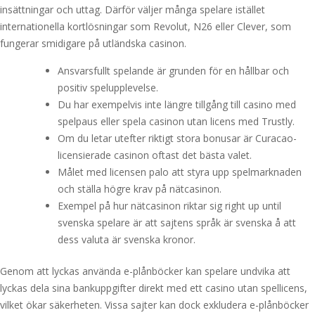
insättningar och uttag. Därför väljer många spelare istället
internationella kortlösningar som Revolut, N26 eller Clever, som
fungerar smidigare på utländska casinon.
Ansvarsfullt spelande är grunden för en hållbar och
positiv spelupplevelse.
Du har exempelvis inte längre tillgång till casino med
spelpaus eller spela casinon utan licens med Trustly.
Om du letar utefter riktigt stora bonusar är Curacao-
licensierade casinon oftast det bästa valet.
Målet med licensen palo att styra upp spelmarknaden
och ställa högre krav på nätcasinon.
Exempel på hur nätcasinon riktar sig right up until
svenska spelare är att sajtens språk är svenska å att
dess valuta är svenska kronor.
Genom att lyckas använda e-plånböcker kan spelare undvika att
lyckas dela sina bankuppgifter direkt med ett casino utan spellicens,
vilket ökar säkerheten. Vissa sajter kan dock exkludera e-plånböcker