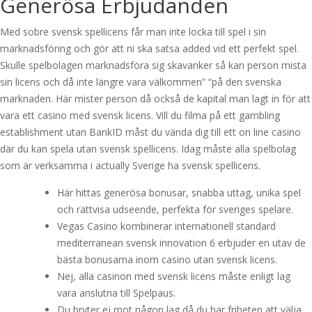
Generösa Erbjudanden
Med sobre svensk spellicens får man inte locka till spel i sin
marknadsföring och gör att ni ska satsa added vid ett perfekt spel.
Skulle spelbolagen marknadsföra sig skavanker så kan person mista
sin licens och då inte längre vara välkommen” “på den svenska
marknaden. Här mister person då också de kapital man lagt in för att
vara ett casino med svensk licens. Vill du filma på ett gambling
establishment utan BankID måst du vända dig till ett on line casino
där du kan spela utan svensk spellicens. Idag måste alla spelbolag
som är verksamma i actually Sverige ha svensk spellicens.
Här hittas generösa bonusar, snabba uttag, unika spel
och rättvisa udseende, perfekta för sveriges spelare.
Vegas Casino kombinerar internationell standard
mediterranean svensk innovation 6 erbjuder en utav de
bästa bonusarna inom casino utan svensk licens.
Nej, alla casinon med svensk licens måste enligt lag
vara anslutna till Spelpaus.
Du bryter ej mot någon lag då du har friheten att välja