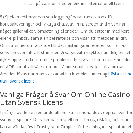
satsa på casinon med en erkänd internationell licens.
5) Spela mediterranean sea loggningSpara transaktions-ID,
bonusaktiveringar och viktiga chatsvar. Print screen är din vän när
något gäller villkor, omsättning eller tider. Om du sätter in med kort
eller e-plånbok, samla en bekräftelse och visar att metoden är din.
Om du vinner omfattande blir det nästan garanterat en koll för att
sony ericsson att allt stämmer. Vi väger within rykte, hur ideligen det
dyker uppe återkommande problem å hur tvister hanteras. Finns det
en ADR kanal, alltså ett ombud, å hur snabbt mycket ofta brukar
ärenden lösas när man skickar within komplett underlag
bästa casino
utan svensk licens
.
Vanliga Frågor å Svar Om Online Casino
Utan Svensk Licens
I många av decreased är de utländska casinona dock öppna även för
sveriges spelare. De sitter på sin spellicens through Malta, och man
kan använda såväl Trustly som Zimpler för betalningar. I spelutbudet