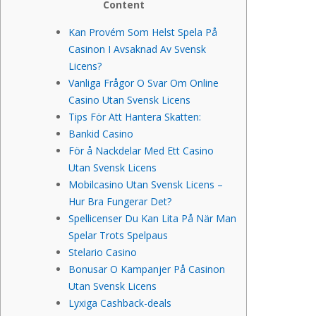
Content
Kan Provém Som Helst Spela På
Casinon I Avsaknad Av Svensk
Licens?
Vanliga Frågor O Svar Om Online
Casino Utan Svensk Licens
Tips För Att Hantera Skatten:
Bankid Casino
För å Nackdelar Med Ett Casino
Utan Svensk Licens
Mobilcasino Utan Svensk Licens –
Hur Bra Fungerar Det?
Spellicenser Du Kan Lita På När Man
Spelar Trots Spelpaus
Stelario Casino
Bonusar O Kampanjer På Casinon
Utan Svensk Licens
Lyxiga Cashback-deals