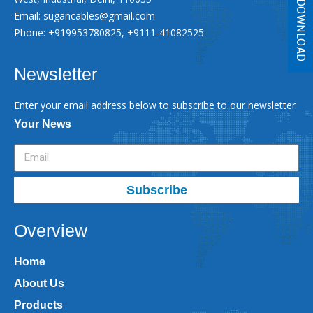
DOWNLOAD
Email:
sugancables@gmail.com
Phone: +919953780825, +9111-41082525
Newsletter
Enter your email address below to subscribe to our newsletter
Your News
Subscribe
Overview
Home
About Us
Products