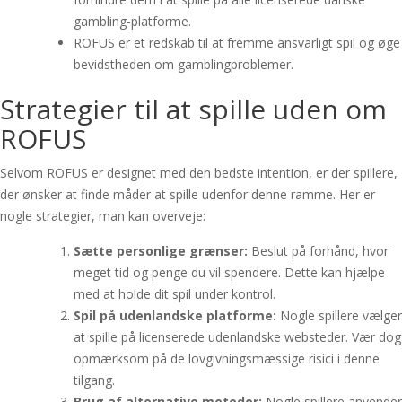
gambling-platforme.
ROFUS er et redskab til at fremme ansvarligt spil og øge
bevidstheden om gamblingproblemer.
Strategier til at spille uden om
ROFUS
Selvom ROFUS er designet med den bedste intention, er der spillere,
der ønsker at finde måder at spille udenfor denne ramme. Her er
nogle strategier, man kan overveje:
Sætte personlige grænser:
Beslut på forhånd, hvor
meget tid og penge du vil spendere. Dette kan hjælpe
med at holde dit spil under kontrol.
Spil på udenlandske platforme:
Nogle spillere vælger
at spille på licenserede udenlandske websteder. Vær dog
opmærksom på de lovgivningsmæssige risici i denne
tilgang.
Brug af alternative metoder:
Nogle spillere anvender