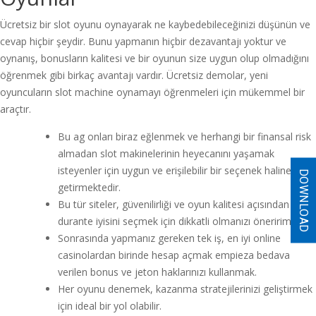
Ücretsiz bir slot oyunu oynayarak ne kaybedebileceğinizi düşünün ve
cevap hiçbir şeydir. Bunu yapmanın hiçbir dezavantajı yoktur ve
oynanış, bonusların kalitesi ve bir oyunun size uygun olup olmadığını
öğrenmek gibi birkaç avantajı vardır. Ücretsiz demolar, yeni
oyuncuların slot machine oynamayı öğrenmeleri için mükemmel bir
araçtır.
Bu ag onları biraz eğlenmek ve herhangi bir finansal risk
almadan slot makinelerinin heyecanını yaşamak
isteyenler için uygun ve erişilebilir bir seçenek haline
DOWNLOAD
getirmektedir.
Bu tür siteler, güvenilirliği ve oyun kalitesi açısından
durante iyisini seçmek için dikkatli olmanızı öneririm.
Sonrasında yapmanız gereken tek iş, en iyi online
casinolardan birinde hesap açmak empieza bedava
verilen bonus ve jeton haklarınızı kullanmak.
Her oyunu denemek, kazanma stratejilerinizi geliştirmek
için ideal bir yol olabilir.