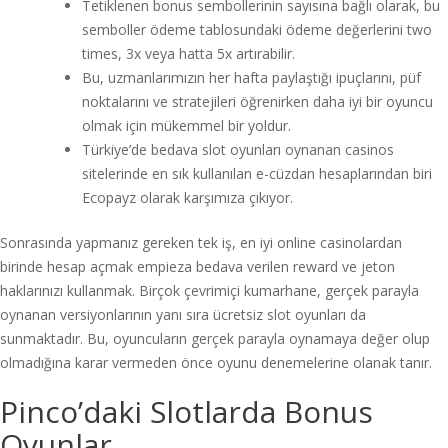
Tetiklenen bonus sembollerinin sayısına bağlı olarak, bu
semboller ödeme tablosundaki ödeme değerlerini two
times, 3x veya hatta 5x artırabilir.
Bu, uzmanlarımızın her hafta paylaştığı ipuçlarını, püf
noktalarını ve stratejileri öğrenirken daha iyi bir oyuncu
olmak için mükemmel bir yoldur.
Türkiye’de bedava slot oyunları oynanan casinos
sitelerinde en sık kullanılan e-cüzdan hesaplarından biri
Ecopayz olarak karşımıza çıkıyor.
Sonrasında yapmanız gereken tek iş, en iyi online casinolardan
birinde hesap açmak empieza bedava verilen reward ve jeton
haklarınızı kullanmak. Birçok çevrimiçi kumarhane, gerçek parayla
oynanan versiyonlarının yanı sıra ücretsiz slot oyunları da
sunmaktadır. Bu, oyuncuların gerçek parayla oynamaya değer olup
olmadığına karar vermeden önce oyunu denemelerine olanak tanır.
Pinco’daki Slotlarda Bonus
Oyunlar