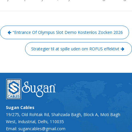
“Entrance Of Olympus Slot Demo Kostenlos Zocken 2026
Strategier til at spille uden om ROFUS effektivt
Sugan Cables
19/275, Old Rohtak Rd, Shahzada Bagh, Block A, Moti Bagh
West, Industrial, Delhi, 110035
Email:
sugancables@gmail.com