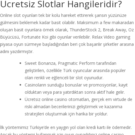
Ücretsiz Slotlar Hangileridir?
Online slot oyunları tek bir kolu hareket ettirerek şansın yüzünüze
gülmesini beklemek kadar basit olabilir. Maksimum a few makaradan
oluşan basit oyunlara örnek olarak, ThunderStock 2, Break Away, Oz
Büyücüsü, Fortunate Koi gibi oyunlar verilebilir. Relax Video gaming
piyasa oyun sürmeye başladığından beri çok başarılır şirketler arasına
adını yazdırmıştır.
Sweet Bonanza, Pragmatic Perform tarafından
geliştirilen, özellikle Türk oyuncular arasında popüler
olan renkli ve eğlenceli bir slot oyunudur.
Casinoların sunduğu bonuslar ve promosyonlar, kayıt
olduktan veya para yatırdıktan sonra aktif hale gelir.
Ücretsiz online casino otomatları, gerçek em virtude de
riski almadan becerilerinizi geliştirmek ve kazanma
stratejileri oluşturmak için harika bir yoldur.
İlk yöntemimiz Türkiye’de en yaygın yol olan kredi kartı ile ödemedir.
Ancak bu yöntemi kullanmak için oyun oynadığınız online casino