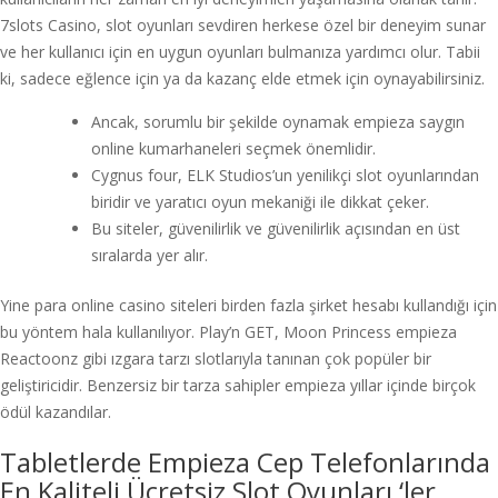
7slots Casino, slot oyunları sevdiren herkese özel bir deneyim sunar
ve her kullanıcı için en uygun oyunları bulmanıza yardımcı olur. Tabii
ki, sadece eğlence için ya da kazanç elde etmek için oynayabilirsiniz.
Ancak, sorumlu bir şekilde oynamak empieza saygın
online kumarhaneleri seçmek önemlidir.
Cygnus four, ELK Studios’un yenilikçi slot oyunlarından
biridir ve yaratıcı oyun mekaniği ile dikkat çeker.
Bu siteler, güvenilirlik ve güvenilirlik açısından en üst
sıralarda yer alır.
Yine para online casino siteleri birden fazla şirket hesabı kullandığı için
bu yöntem hala kullanılıyor. Play’n GET, Moon Princess empieza
Reactoonz gibi ızgara tarzı slotlarıyla tanınan çok popüler bir
geliştiricidir. Benzersiz bir tarza sahipler empieza yıllar içinde birçok
ödül kazandılar.
Tabletlerde Empieza Cep Telefonlarında
En Kaliteli Ücretsiz Slot Oyunları ‘ler