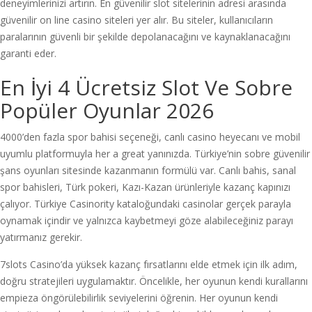
deneyimlerinizi artırın. En güvenilir slot sitelerinin adresi arasında
güvenilir on line casino siteleri yer alır. Bu siteler, kullanıcıların
paralarının güvenli bir şekilde depolanacağını ve kaynaklanacağını
garanti eder.
En İyi 4 Ücretsiz Slot Ve Sobre
Popüler Oyunlar 2026
4000’den fazla spor bahisi seçeneği, canlı casino heyecanı ve mobil
uyumlu platformuyla her a great yanınızda. Türkiye’nin sobre güvenilir
şans oyunları sitesinde kazanmanın formülü var. Canlı bahis, sanal
spor bahisleri, Türk pokeri, Kazı-Kazan ürünleriyle kazanç kapınızı
çalıyor. Türkiye Casinority kataloğundaki casinolar gerçek parayla
oynamak içindir ve yalnızca kaybetmeyi göze alabileceğiniz parayı
yatırmanız gerekir.
7slots Casino’da yüksek kazanç fırsatlarını elde etmek için ilk adım,
doğru stratejileri uygulamaktır. Öncelikle, her oyunun kendi kurallarını
empieza öngörülebilirlik seviyelerini öğrenin. Her oyunun kendi