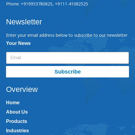
Phone: +919953780825, +9111-41082525
Newsletter
Enter your email address below to subscribe to our newsletter
Your News
Subscribe
Overview
Home
About Us
Products
Industries